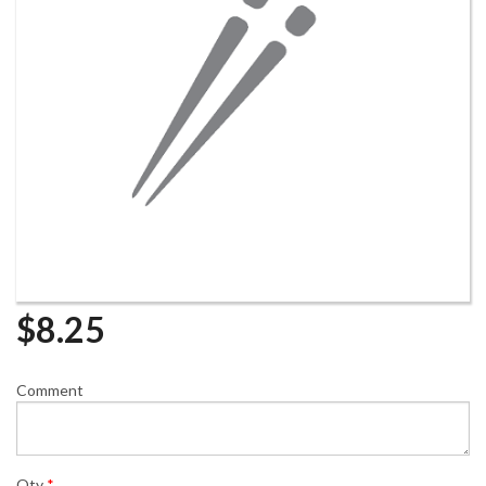
$
8.25
Comment
Qty
*